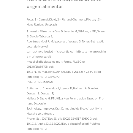
origem alimentar.
Fotos: 1 – CannabiGold; 2 – Richard Chalmers, Pixabay ; 3 –
Hans Reniers, Unsplash
1. Hernán Pérez de la Ossa D, Lorente M, Gil-Alegre ME, Torres
S, García-Taboada E,
Aberturas Mdel R, Molpeceres J, Velasco G, Torres-Suárez AI.
Local delivery of
cannabinoid-loaded microparticles inhibits tumor growth in
a murine xenograft
model of glioblastoma multiforme. PLoS One.
2013;8(1):e54795. doi:
10.1371/journal.pone.0054795. Epub 2013 Jan 22. PubMed
[citation] PMID: 23349970,
PMCID: PMC3551920
2. Atsmon J, Cherniakov I, Izgelov D, Hoffman A, Domb AJ,
Deutsch L, Deutsch F,
Heffetz D, Sacks H. PTL401, a New Formulation Based on Pro-
nano Dispersion
Technology, Improves Oral Cannabinoids Bioavailability in
Healthy Volunteers. J
Pharm Sci. 2017 Dec 26. pii: S0022-3549(17)30890-0. doi:
10.1016/j.xphs.2017.12.020. [Epub ahead of print] PubMed
[citation] PMID: