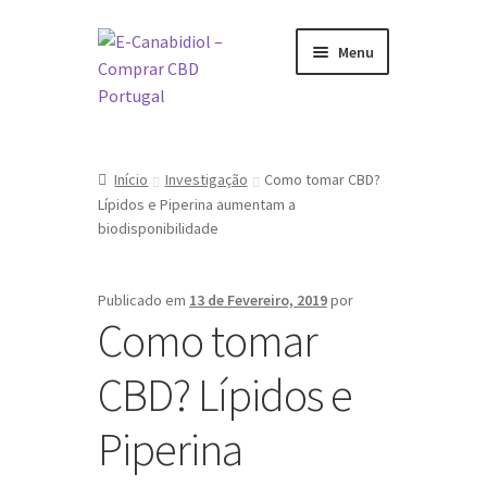
Ir
Saltar
Menu
para
para
a
o
navegação
conteúdo
Visite a nossa Loja Online
Início
Investigação
Como tomar CBD?
O que é CBD
Lípidos e Piperina aumentam a
biodisponibilidade
Como tomar CBD
Publicado em
13 de Fevereiro, 2019
por
Sobre nós
Como tomar
Marcas
CBD? Lípidos e
Piperina