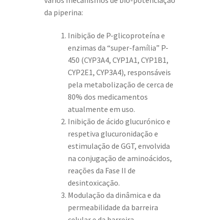
da piperina:
Inibição de P-glicoproteína e
enzimas da “super-família” P-
450 (CYP3A4, CYP1A1, CYP1B1,
CYP2E1, CYP3A4), responsáveis
pela metabolização de cerca de
80% dos medicamentos
atualmente em uso.
Inibição de ácido glucurónico e
respetiva glucuronidação e
estimulação de GGT, envolvida
na conjugação de aminoácidos,
reações da Fase II de
desintoxicação.
Modulação da dinâmica e da
permeabilidade da barreira
celular e da barreira