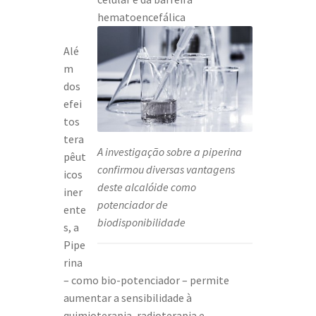
hematoencefálica
Alé
m
dos
efei
tos
tera
A investigação sobre a piperina
pêut
confirmou diversas vantagens
icos
deste alcalóide como
iner
potenciador de
ente
biodisponibilidade
s, a
Pipe
rina
– como bio-potenciador – permite
aumentar a sensibilidade à
quimioterapia, radioterapia e