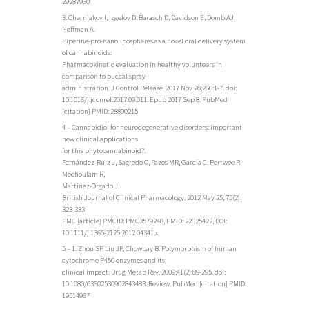
29287930
3. Cherniakov I, Izgelov D, Barasch D, Davidson E, Domb AJ,
Hoffman A.
Piperine-pro-nanolipospheres as a novel oral delivery system
of cannabinoids:
Pharmacokinetic evaluation in healthy volunteers in
comparison to buccal spray
administration. J Control Release. 2017 Nov 28;266:1-7. doi:
10.1016/j.jconrel.2017.09.011. Epub 2017 Sep 8. PubMed
[citation] PMID: 28890215
4 – Cannabidiol for neurodegenerative disorders: important
new clinical applications
for this phytocannabinoid?.
Fernández-Ruiz J, Sagredo O, Pazos MR, García C, Pertwee R,
Mechoulam R,
Martínez-Orgado J.
British Journal of Clinical Pharmacology. 2012 May 25; 75(2):
323-333
PMC [article] PMCID: PMC3579248, PMID: 22625422, DOI:
10.1111/j.1365-2125.2012.04341.x
5 – 1. Zhou SF, Liu JP, Chowbay B. Polymorphism of human
cytochrome P450 enzymes and its
clinical impact. Drug Metab Rev. 2009;41(2):89-295. doi:
10.1080/03602530902843483. Review. PubMed [citation] PMID:
19514967