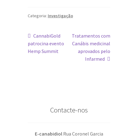
Categoria:
Investigação
Navegação
Artigo
Artigo
CannabiGold
Tratamentos com
anterior:
seguinte:
patrocina evento
Canábis medicinal
de
Hemp Summit
aprovados pelo
artigos
Infarmed
Contacte-nos
E-canabidiol
Rua Coronel Garcia