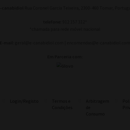
-canabidiol
Rua Coronel Garcia Teixeira, 2300-460 Tomar, Portug
telefone:
912 157 312*
*chamada para rede móvel nacional
E-mail:
geral@e-canabidiol.com | encomendas@e-canabidiol.co
Em Parceria com:
Login/Registo
Termos e
Arbitragem
Pol
Condições
de
Pri
Consumo