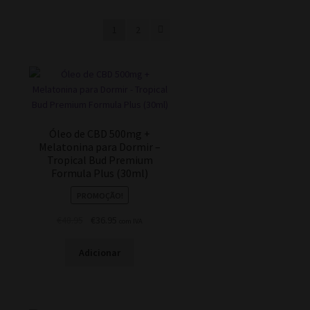
1
2
Óleo de CBD 500mg +
Melatonina para Dormir –
Tropical Bud Premium
Formula Plus (30ml)
PROMOÇÃO!
O
O
€
48.95
€
36.95
com IVA
preço
preço
.
original
atual
Adicionar
era:
é:
€48.95.
€36.95.