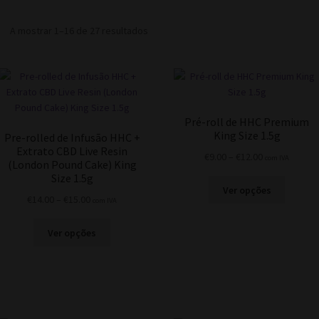
Ordenado
A mostrar 1–16 de 27 resultados
por
popularidade
Pré-roll de HHC Premium
King Size 1.5g
Pre-rolled de Infusão HHC +
Extrato CBD Live Resin
Price
€
9.00
–
€
12.00
com IVA
(London Pound Cake) King
range:
Size 1.5g
This
€9.00
Ver opções
Price
product
€
14.00
–
€
15.00
com IVA
through
range:
has
€12.00
This
€14.00
multiple
Ver opções
product
through
variants
has
€15.00
The
multiple
options
variants.
may
The
be