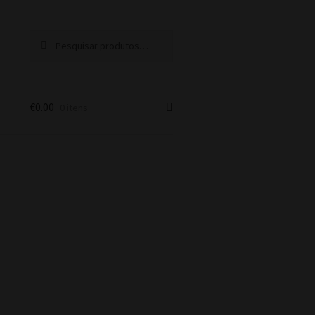
Pesquisar
Pesquisa
por:
€
0.00
0 itens