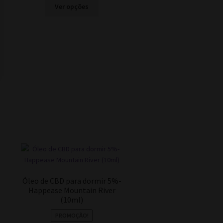
This
€11.00
Ver opções
product
through
has
€39.00
multiple
variants.
The
options
may
be
chosen
on
the
product
page
Óleo de CBD para dormir 5%-
Happease Mountain River
(10ml)
PROMOÇÃO!