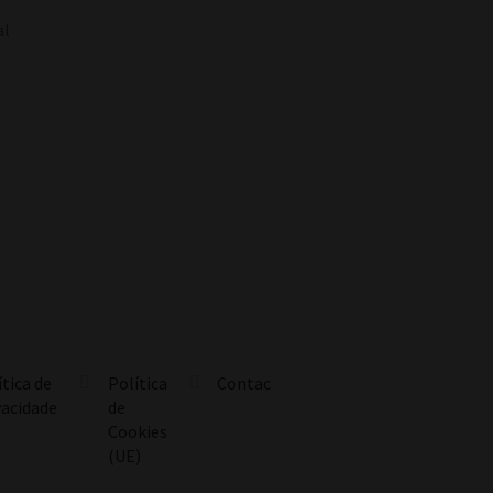
al
m
ítica de
Política
Contactos
vacidade
de
Cookies
(UE)