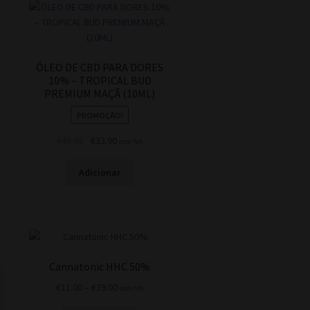
ÓLEO DE CBD PARA DORES
10% – TROPICAL BUD
PREMIUM MAÇÃ (10ML)
PROMOÇÃO!
O
O
€
48.95
€
33.90
com IVA
.
preço
preço
original
atual
Adicionar
era:
é:
€48.95.
€33.90.
Cannatonic HHC 50%
Price
€
11.00
–
€
39.00
com IVA
range: