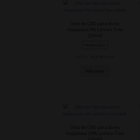
Óleo de CBD para dores
Happease 5% Lemon Tree
(10ml)
PROMOÇÃO!
O
O
€
28.95
€
13.99
com IVA
preço
preço
original
atual
Adicionar
era:
é:
€28.95.
€13.99.
Óleo de CBD para dores
Happease 10% Lemon Tree
(10ml)