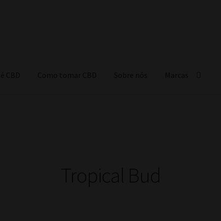
 é CBD
Como tomar CBD
Sobre nós
Marcas
Tropical Bud