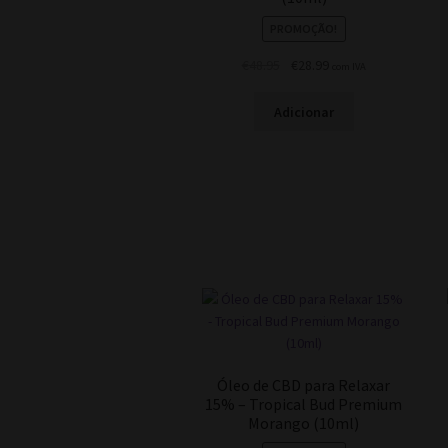
PROMOÇÃO!
O
O
€
48.95
€
28.99
com IVA
preço
preço
original
atual
Adicionar
era:
é:
€48.95.
€28.99.
Óleo de CBD para Relaxar
15% – Tropical Bud Premium
Morango (10ml)