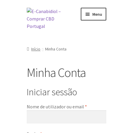
Ir
Saltar
Menu
para
para
a
o
navegação
conteúdo
Visite a nossa Loja Online
Início
Minha Conta
O que é CBD
Minha Conta
Como tomar CBD
Sobre nós
Iniciar sessão
Marcas
Obrigatório
Nome de utilizador ou email
*