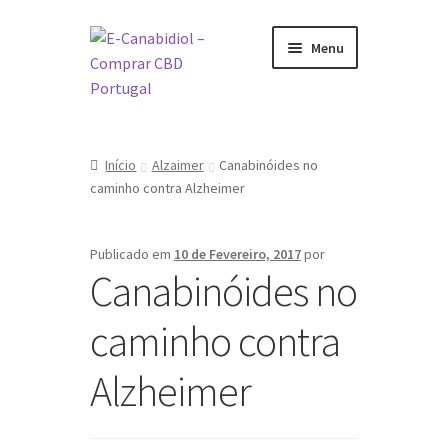
Ir
Saltar
Menu
para
para
a
o
navegação
conteúdo
Visite a nossa Loja Online
Início
Alzaimer
Canabinóides no
O que é CBD
caminho contra Alzheimer
Como tomar CBD
Publicado em
10 de Fevereiro, 2017
por
Canabinóides no
Sobre nós
caminho contra
Marcas
Alzheimer