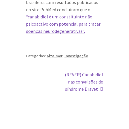
brasileira com resultados publicados
no site PubMed concluíram que o
“canabidiol é um constituinte não
psicoactivo com potencial para tratar
doenças neurodegenerativas”.
Categorias:
Alzaimer
,
Investigação
Navegação
Artigo
(REVER) Canabidiol
seguinte:
nas convulsões de
de
síndrome Dravet
artigos