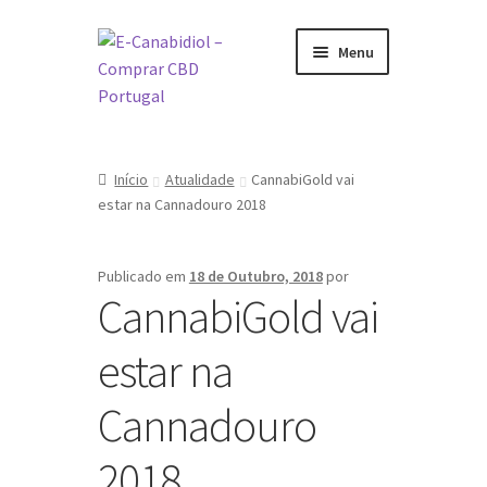
Ir
Saltar
Menu
para
para
a
o
navegação
conteúdo
Visite a nossa Loja Online
Início
Atualidade
CannabiGold vai
O que é CBD
estar na Cannadouro 2018
Como tomar CBD
Publicado em
18 de Outubro, 2018
por
CannabiGold vai
Sobre nós
estar na
Marcas
Cannadouro
2018