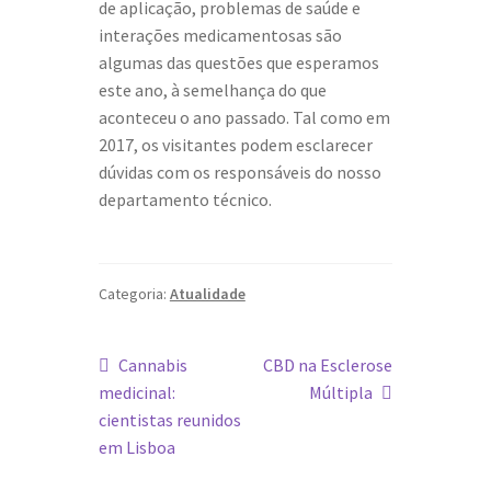
de aplicação, problemas de saúde e
interações medicamentosas são
algumas das questões que esperamos
este ano, à semelhança do que
aconteceu o ano passado. Tal como em
2017, os visitantes podem esclarecer
dúvidas com os responsáveis do nosso
departamento técnico.
Categoria:
Atualidade
Navegação
Artigo
Artigo
Cannabis
CBD na Esclerose
anterior:
seguinte:
medicinal:
Múltipla
de
cientistas reunidos
artigos
em Lisboa