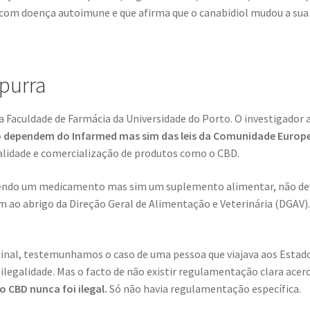
 com doença autoimune e que afirma que o canabidiol mudou a sua 
purra
 Faculdade de Farmácia da Universidade do Porto. O investigador 
 dependem do Infarmed mas sim das leis da Comunidade Europ
alidade e comercialização de produtos como o CBD.
sendo um medicamento mas sim um suplemento alimentar, não deve
m ao abrigo da Direção Geral de Alimentação e Veterinária (DGAV).
nal, testemunhamos o caso de uma pessoa que viajava aos Estad
ilegalidade. Mas o facto de não existir regulamentação clara acer
 CBD nunca foi ilegal.
Só não havia regulamentação específica.