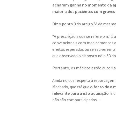
acharam ganha no momento da apro
maioria dos pacientes com graves
Diz o ponto 3 do artigo 5º da mesma
“A prescrição a que se refere o n.º 
convencionais com medicamentos au
efeitos esperados ou se estiverem a
que observado o disposto no n.º 3 do 
Portanto, os médicos estão autoriza
Ainda no que respeita à reportagem
Machado, que crê que
o facto de o 
relevante para a não aquisição
. E
não são comparticipados…