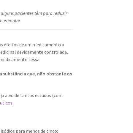
alguns pacientes têm para reduzir
neuromotor
 os efeitos de um medicamento à
medicinal devidamente controlada,
 medicamento cessa.
 substância que, não obstante os
eja alvo de tantos estudos (com
uticos
.
pisódios para menos de cinco;