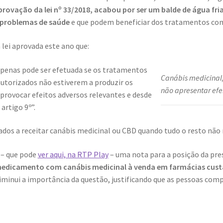
vação da lei nº 33/2018, acabou por ser um balde de água fri
 problemas de saúde
e que podem beneficiar dos tratamentos com
 lei aprovada este ano que:
1 apenas pode ser efetuada se os tratamentos
Canábis medicinal,
torizados não estiverem a produzir os
não apresentar efe
 provocar efeitos adversos relevantes e desde
artigo 9º”.
dos a receitar canábis medicinal ou CBD quando tudo o resto não re
 – que pode
ver aqui, na RTP Play
– uma nota para a posição da pre
medicamento com canábis medicinal à venda em farmácias custa
 diminui a importância da questão, justificando que as pessoas c