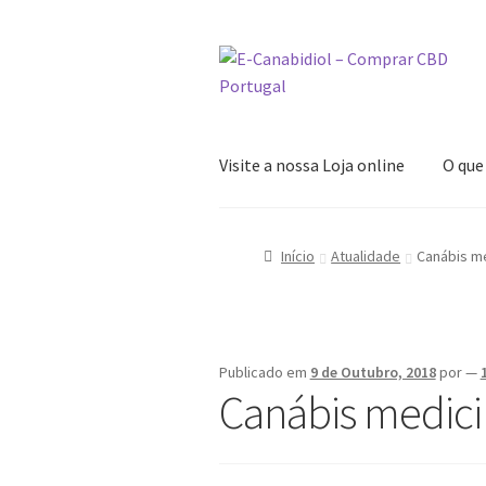
Ir
Saltar
para
para
a
o
navegação
conteúdo
Visite a nossa Loja online
O que
Início
Atualidade
Canábis me
Publicado em
9 de Outubro, 2018
por
—
Canábis medici