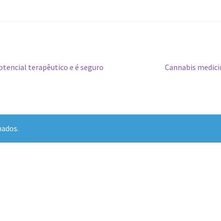
Artigo
tencial terapêutico e é seguro
Cannabis medicin
seguinte:
hados.