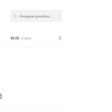
Pesquisar
Pesquisa
por:
€
0.00
0 itens
a