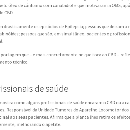
pelo óleo de cânhamo com canabidiol e que motivaram a OMS, após
do CBD.
drasticamente os episódios de Epilepsia; pessoas que deixam a 
inóides; pessoas que são, em simultâneo, pacientes e profission
l.
eportagem que – e mais concretamente no que toca ao CBD – refle
ento técnico.
issionais de saúde
s mostra como alguns profissionais de saúde encaram o CBD ou a ca
ares, Responsável da Unidade Tumores do Aparelho Locomotor dos 
inal aos seus pacientes
. Afirma que a planta lhes retira os efeit
temente, melhorando o apetite.