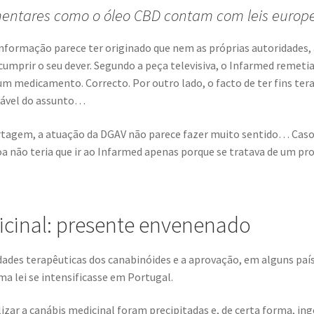
entares como o óleo CBD contam com leis europei
 informação parece ter originado que nem as próprias autoridade
umprir o seu dever. Segundo a peça televisiva, o Infarmed remetia
m medicamento. Correcto. Por outro lado, o facto de ter fins ter
sável do assunto…
tagem, a atuação da DGAV não parece fazer muito sentido… Caso 
oa não teria que ir ao Infarmed apenas porque se tratava de um p
icinal: presente envenenado
des terapêuticas dos canabinóides e a aprovação, em alguns país
ma lei se intensificasse em Portugal.
izar a canábis medicinal foram precipitadas e, de certa forma, in