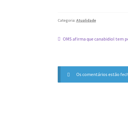
Categoria:
Atualidade
Navegação
Artigo
OMS afirma que canabidiol tem po
anterior:
de
artigos
Os comentários estão fec