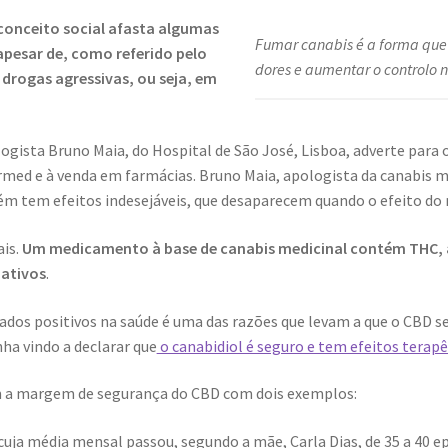
conceito social afasta algumas
Fumar canabis é a forma que 
apesar de, como referido pelo
dores e aumentar o controlo 
 drogas agressivas, ou seja, em
ogista Bruno Maia, do Hospital de São José, Lisboa, adverte para
armed e à venda em farmácias. Bruno Maia, apologista da canabis 
m tem efeitos indesejáveis, que desaparecem quando o efeito do
ais.
Um medicamento à base de canabis medicinal contém THC, a
oativos
.
ltados positivos na saúde é uma das razões que levam a que o CBD s
ha vindo a declarar que
o canabidiol é seguro e tem efeitos terapê
 a margem de segurança do CBD com dois exemplos:
 cuja média mensal passou, segundo a mãe, Carla Dias, de 35 a 40 e