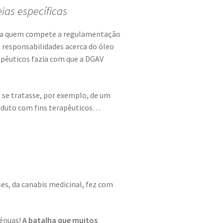
as específicas
s, a quem compete a regulamentação
 responsabilidades acerca do óleo
apêuticos fazia com que a DGAV
se tratasse, por exemplo, de um
roduto com fins terapêuticos…
es, da canabis medicinal, fez com
génuas!
A batalha que muitos