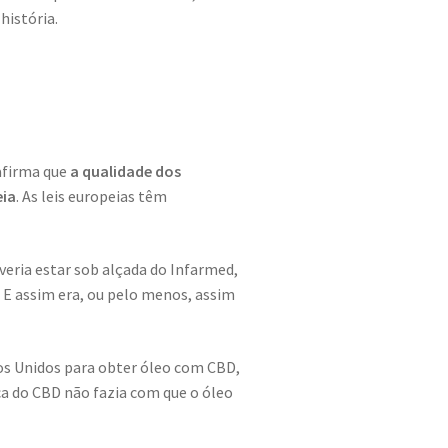
história.
afirma que
a qualidade dos
eia
. As leis europeias têm
ria estar sob alçada do Infarmed,
 E assim era, ou pelo menos, assim
os Unidos para obter óleo com CBD,
ca do CBD não fazia com que o óleo