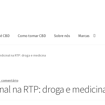
 é CBD
Como tomar CBD
Sobre nós
Marcas
dicinal na RTP: droga e medicina
1 comentário
nal na RTP: droga e medicin