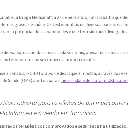
nabis, a Droga Medicinal”, a 27 de Setembro, um trabalho que de
blemas graves de saúde. Os testemunhos de diversos pacientes, u
ram o potencial dos canabinóides e que tem sido aqui divulgado 
e derivados da canabis cresce cada vez mais, apesar de se insistir 
e os tempos em que se conhece a própria canabis.
e a canábis, o CBD foi alvo de destaque e mostra, através dos ex
l de Saúde (OMS) alertou para a
necessidade de tratar o CBD como
o Maia adverte para os efeitos de um medicamen
elo Infarmed e à venda em farmácias
resultados terapêuticos comprovados e segurança na utilização