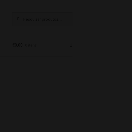
Pesquisar
Pesquisa
por:
€
0.00
0 itens