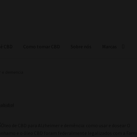
 é CBD
Como tomar CBD
Sobre nós
Marcas
r e demencia
abidiol