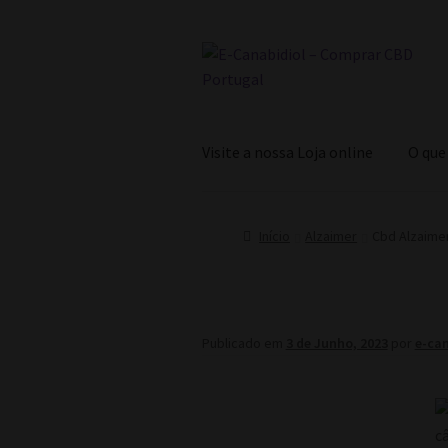
Ir
Saltar
para
para
a
o
navegação
conteúdo
Visite a nossa Loja online
O que
Início
Alzaimer
Cbd Alzaime
Publicado em
3 de Junho, 2023
por
e-can