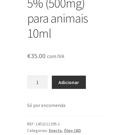
5% (500mg)
para animais
10ml
€
35.00
com IVA
Quantidade
Adicionar
de
Óleo
Enecta
Só por encomenda
CBD
5%
(500mg)
REF:
1452111295-1
Categorias:
Enecta
,
Óleo CBD
para