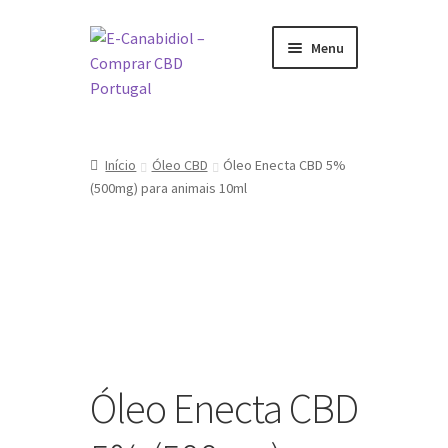
Ir
Saltar
Menu
para
para
a
o
navegação
conteúdo
Visite a nossa Loja Online
Início
Óleo CBD
Óleo Enecta CBD 5%
O que é CBD
(500mg) para animais 10ml
Como tomar CBD
Sobre nós
Marcas
Óleo Enecta CBD