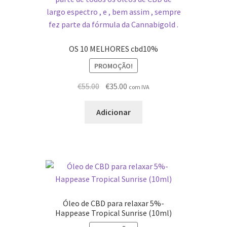
OS 10 MELHORES cbd10%
PROMOÇÃO!
O
O
€
55.00
€
35.00
com IVA
preço
preço
original
atual
Adicionar
era:
é:
€55.00.
€35.00.
Óleo de CBD para relaxar 5%-
Happease Tropical Sunrise (10ml)