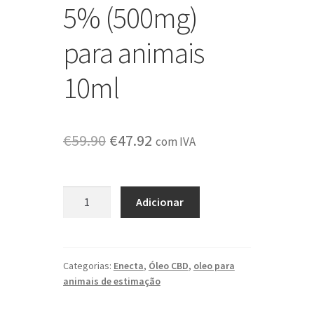
5% (500mg)
para animais
10ml
O
O
€
59.90
€
47.92
com IVA
preço
preço
original
atual
Quantidade
Adicionar
de
era:
é:
Óleo
€59.90.
€47.92.
Enecta
CBD
Categorias:
Enecta
,
Óleo CBD
,
oleo para
animais de estimação
5%
(500mg)