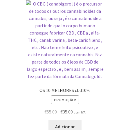
OS 10 MELHORES cbd10%
PROMOÇÃO!
O
O
€
55.00
€
35.00
com IVA
preço
preço
original
atual
Adicionar