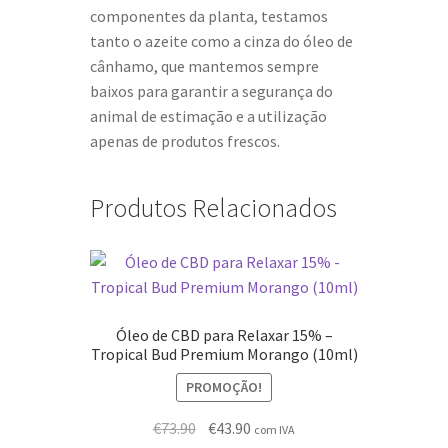
componentes da planta, testamos
tanto o azeite como a cinza do óleo de
cânhamo, que mantemos sempre
baixos para garantir a segurança do
animal de estimação e a utilização
apenas de produtos frescos.
Produtos Relacionados
Óleo de CBD para Relaxar 15% –
Tropical Bud Premium Morango (10ml)
PROMOÇÃO!
O
O
€
73.90
€
43.90
com IVA