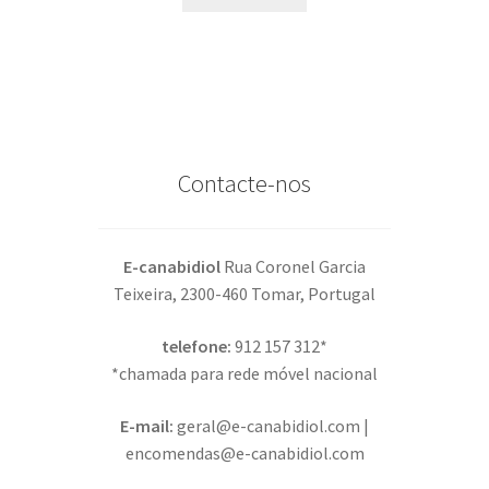
era:
é:
€55.00.
€35.00.
Contacte-nos
E-canabidiol
Rua Coronel Garcia
Teixeira, 2300-460 Tomar, Portugal
telefone:
912 157 312*
*chamada para rede móvel nacional
E-mail:
geral@e-canabidiol.com |
encomendas@e-canabidiol.com