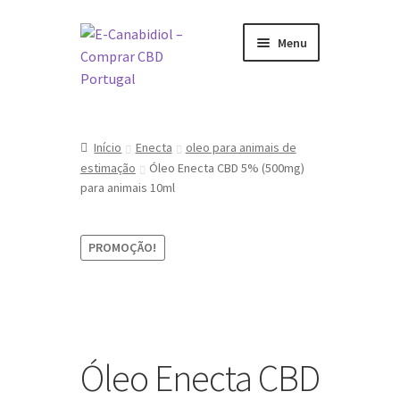
Ir
Saltar
Menu
para
para
a
o
navegação
conteúdo
Visite a nossa Loja Online
Início
Enecta
oleo para animais de
O que é CBD
estimação
Óleo Enecta CBD 5% (500mg)
para animais 10ml
Como tomar CBD
PROMOÇÃO!
Sobre nós
Marcas
Óleo Enecta CBD