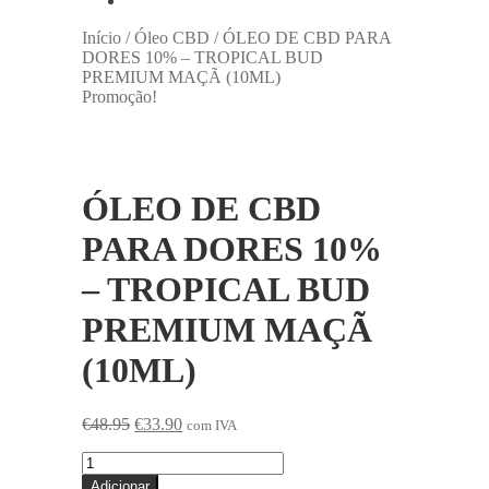
Início
/
Óleo CBD
/
ÓLEO DE CBD PARA
DORES 10% – TROPICAL BUD
PREMIUM MAÇÃ (10ML)
Promoção!
ÓLEO DE CBD
PARA DORES 10%
– TROPICAL BUD
PREMIUM MAÇÃ
(10ML)
O
O
€
48.95
€
33.90
com IVA
preço
preço
Quantidade
original
atual
de
era:
é:
Adicionar