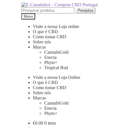
Ir
Saltar
para
para
Pesquisar
Pesquisa
a
o
por:
Menu
navegação
conteúdo
Visite a nossa Loja online
O que é CBD
Como tomar CBD
Sobre nós
Marcas
CannabiGold
Enecta
Phyto+
Tropical Bud
Visite a nossa Loja Online
O que é CBD
Como tomar CBD
Sobre nós
Marcas
CannabiGold
Enecta
Phyto+
€
0.00
0 itens