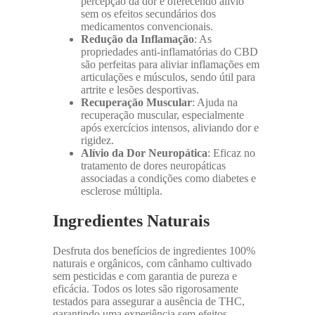
percepção da dor e oferecendo alívio
sem os efeitos secundários dos
medicamentos convencionais.
Redução da Inflamação
: As
propriedades anti-inflamatórias do CBD
são perfeitas para aliviar inflamações em
articulações e músculos, sendo útil para
artrite e lesões desportivas.
Recuperação Muscular
: Ajuda na
recuperação muscular, especialmente
após exercícios intensos, aliviando dor e
rigidez.
Alívio da Dor Neuropática
: Eficaz no
tratamento de dores neuropáticas
associadas a condições como diabetes e
esclerose múltipla.
Ingredientes Naturais
Desfruta dos benefícios de ingredientes 100%
naturais e orgânicos, com cânhamo cultivado
sem pesticidas e com garantia de pureza e
eficácia. Todos os lotes são rigorosamente
testados para assegurar a ausência de THC,
garantindo uma experiência sem efeitos