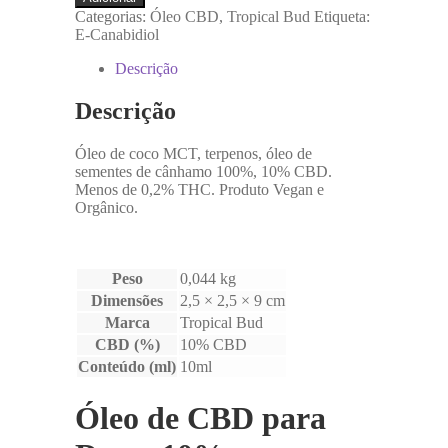
ÓLEO
€48.95.
€33.90.
Categorias:
Óleo CBD
,
Tropical Bud
Etiqueta:
DE
E-Canabidiol
CBD
PARA
Descrição
DORES
10%
Descrição
–
TROPICAL
Óleo de coco MCT, terpenos, óleo de
BUD
sementes de cânhamo 100%, 10% CBD.
PREMIUM
Menos de 0,2% THC. Produto Vegan e
MAÇÃ
Orgânico.
(10ML)
Peso
0,044 kg
Dimensões
2,5 × 2,5 × 9 cm
Marca
Tropical Bud
CBD (%)
10% CBD
Conteúdo (ml)
10ml
Óleo de CBD para