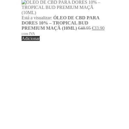
Está a visualizar:
ÓLEO DE CBD PARA
DORES 10% – TROPICAL BUD
O
O
PREMIUM MAÇÃ (10ML)
€
48.95
€
33.90
preço
preço
com IVA
original
atual
Adicionar
era:
é:
€48.95.
€33.90.