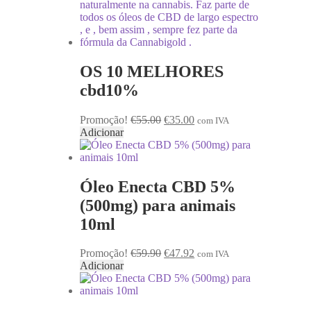
OS 10 MELHORES
cbd10%
O
O
Promoção!
€
55.00
€
35.00
com IVA
preço
preço
Adicionar
original
atual
era:
é:
€55.00.
€35.00.
Óleo Enecta CBD 5%
(500mg) para animais
10ml
O
O
Promoção!
€
59.90
€
47.92
com IVA
preço
preço
Adicionar
original
atual
era:
é:
€59.90.
€47.92.