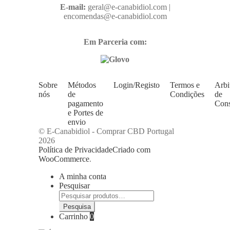
E-mail:
geral@e-canabidiol.com |
encomendas@e-canabidiol.com
Em Parceria com:
Sobre
Métodos
Login/Registo
Termos e
Arbi
nós
de
Condições
de
pagamento
Con
e Portes de
envio
© E-Canabidiol - Comprar CBD Portugal
2026
Política de Privacidade
Criado com
WooCommerce
.
A minha conta
Pesquisar
Pesquisar
por:
Pesquisa
Carrinho
0