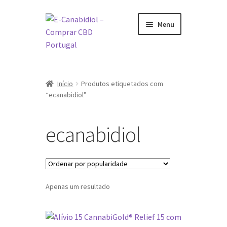
Ir
Saltar
Menu
para
para
a
o
navegação
conteúdo
Visite a nossa Loja Online
Início
Produtos etiquetados com
O que é CBD
“ecanabidiol”
Como tomar CBD
ecanabidiol
Sobre nós
Marcas
Apenas um resultado