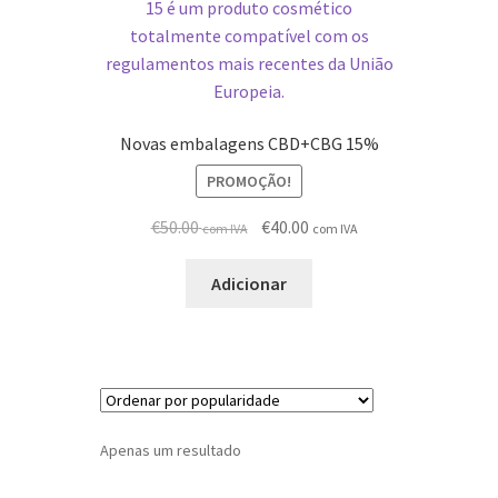
Novas embalagens CBD+CBG 15%
PROMOÇÃO!
O
O
€
50.00
€
40.00
com IVA
com IVA
preço
preço
original
atual
Adicionar
era:
é:
€65.00.
€50.00.
Apenas um resultado