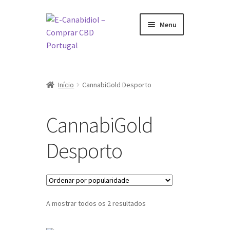
Ir
Saltar
Menu
para
para
a
o
navegação
conteúdo
Visite a nossa Loja Online
Início
CannabiGold Desporto
O que é CBD
CannabiGold
Como tomar CBD
Desporto
Sobre nós
Marcas
Ordenado
A mostrar todos os 2 resultados
por
popularidade