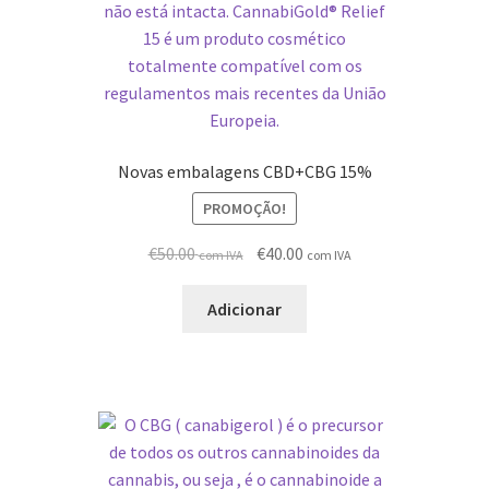
Novas embalagens CBD+CBG 15%
PROMOÇÃO!
O
O
€
50.00
€
40.00
com IVA
com IVA
preço
preço
original
atual
Adicionar
era:
é:
€65.00.
€50.00.